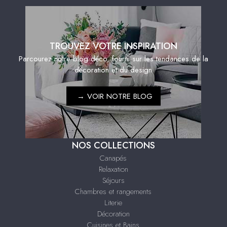
TROUVEZ VOTRE INSPIRATION
Parcourez notre blog déco, fourni sur les tendances de la
décoration et du design
→
VOIR NOTRE BLOG
NOS COLLECTIONS
Canapés
Relaxation
Séjours
Chambres et rangements
Literie
Décoration
Cuisines et Bains