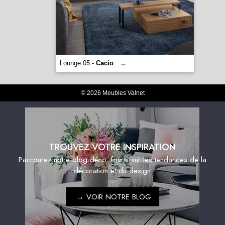
Lounge 05 -
Cacio
...
© 2026 Meubles Valnet
TROUVEZ VOTRE INSPIRATION
Parcourez notre blog déco, fourni sur les tendances de la
décoration et du design
→
VOIR NOTRE BLOG