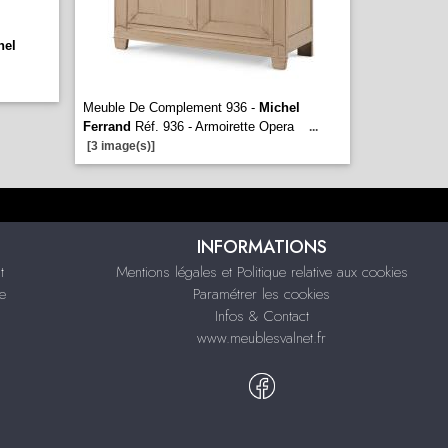
hel
Meuble De Complement 936 -
Michel
Ferrand
Réf. 936 - Armoirette Opera
...
[3 image(s)]
INFORMATIONS
t
Mentions légales et Politique relative aux cookies
e
Paramétrer les cookies
Infos & Contact
www.meublesvalnet.fr