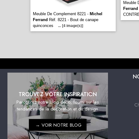
Meuble 
Ferrand
Meuble De Complement 8221 -
Michel
CONTR
Ferrand
Réf. 8221 - Bout de canape
quinconces
...
[4 image(s)]
N
TROUVEZ VOTRE INSPIRATION
Parcourez notre blog déco, fourni sur les
C
tendances de la décoration et du design
→
VOIR NOTRE BLOG