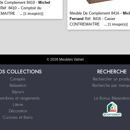
De Complement 8410 -
Michel
Réf. 8410 – Comptoir du
Meuble De Complement 8416 -
Mic
EMAITRE
...
[1 image(s)]
Ferrand
Réf. 8416 - Casier
CONTREMAITRE
...
[1 image(s)]
© 2026 Meubles Valnet
OS COLLECTIONS
RECHERCHE
Canapés
Rechercher un produi
Relaxation
Recherche par marqu
Séjours
hambres et rangements
Le Bonus Réparation
Literie
Décoration
Cuisines et Bains