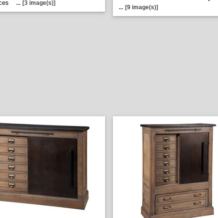
nces
...
[3 image(s)]
...
[9 image(s)]