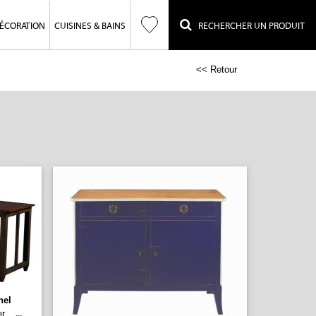
ÉCORATION
CUISINES & BAINS
RECHERCHER UN PRODUIT
<< Retour
hel
er
...