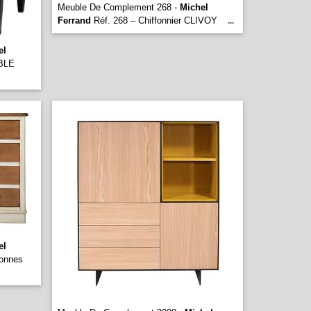
Meuble De Complement 268 -
Michel
Ferrand
Réf. 268 – Chiffonnier CLIVOY
...
el
BLE
el
onnes