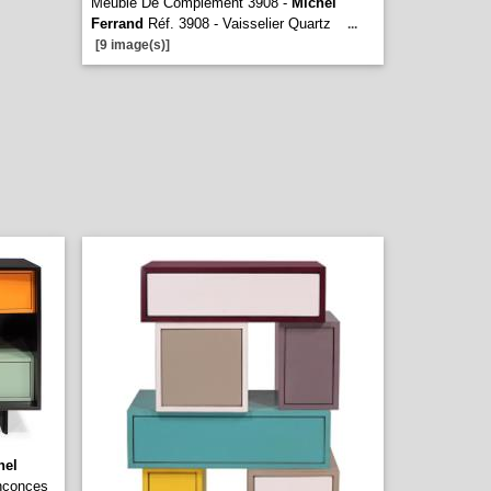
Meuble De Complement 3908 -
Michel
Ferrand
Réf. 3908 - Vaisselier Quartz
...
[9 image(s)]
hel
nconces