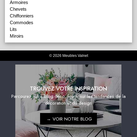
Armoires
Chevets
Chiffonniers
Commodes
Lits
Miroirs
© 2026 Meubles Valnet
TROUVEZ VOTRE INSPIRATION
Parcourez notre blog déco, fourni sur les tendances de la
décoration et du design
→
VOIR NOTRE BLOG