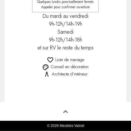
Quelques lundis ponctuellement fermés
Appeler pour confirmer ouverture
Du mardi au vendredi
9h-12h/14h-19h
Samedi
9h-12h/14h-18h
et sur RV le reste du temps
Liste de mariage
favorite_border
Conseil en décoration
palette
Architecte d'intérieur
architecture
© 2026 Meubles Valnet