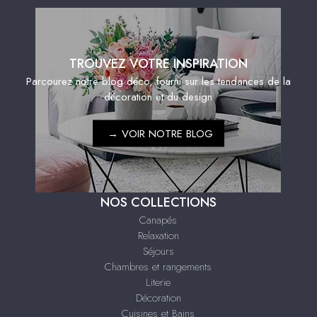
TROUVEZ VOTRE INSPIRATION
Parcourez notre blog déco, fourni sur les tendances de la
décoration et du design
→
VOIR NOTRE BLOG
NOS COLLECTIONS
Canapés
Relaxation
Séjours
Chambres et rangements
Literie
Décoration
Cuisines et Bains