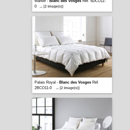
Manoir -
Blanc des Vosges
Réf. 6DCO11-
0
...
[2 image(s)]
Palais Royal -
Blanc des Vosges
Réf.
2BCO11-0
...
[2 image(s)]