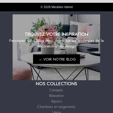
© 2026 Meubles Valnet
TROUVEZ VOTRE INSPIRATION
Parcourez notre blog déco, fourni sur les tendances de la
décoration et du design
→
VOIR NOTRE BLOG
NOS COLLECTIONS
Canapés
Relaxation
Séjours
Chambres et rangements
Literie