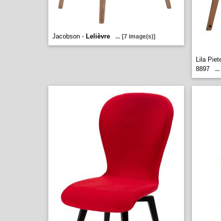
Jacobson -
Lelièvre
...
[7 image(s)]
Lila Pie
8897
...