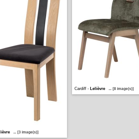
Cardiff -
Lelièvre
...
[8 image(s)]
lièvre
...
[3 image(s)]