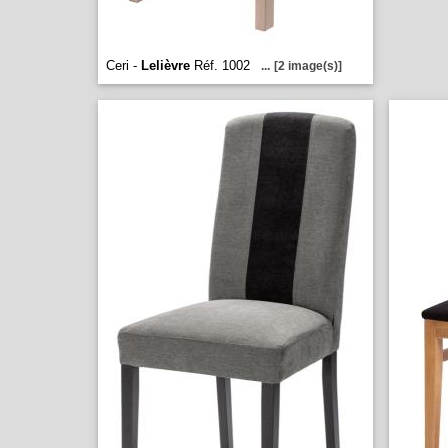
Ceri -
Lelièvre
Réf. 1002
...
[2 image(s)]