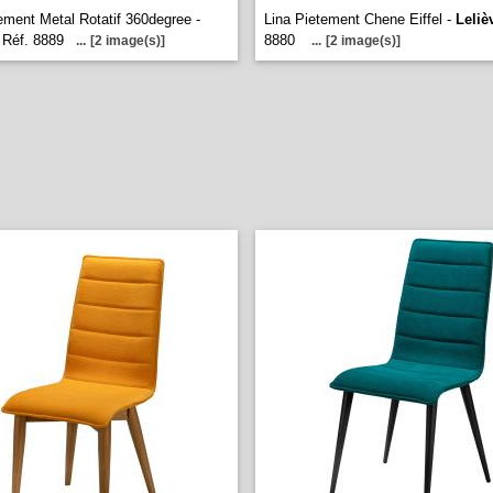
tement Metal Rotatif 360degree -
Lina Pietement Chene Eiffel -
Leliè
Réf. 8889
8880
...
[2 image(s)]
...
[2 image(s)]