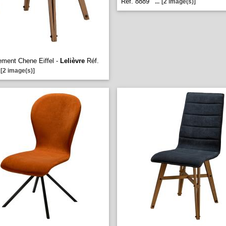
Réf. 8889
...
[2 image(s)]
tement Chene Eiffel -
Lelièvre
Réf.
[2 image(s)]