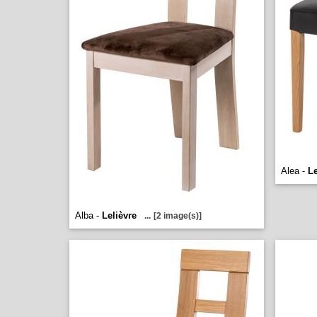
Alea -
Le
Alba -
Lelièvre
...
[2 image(s)]