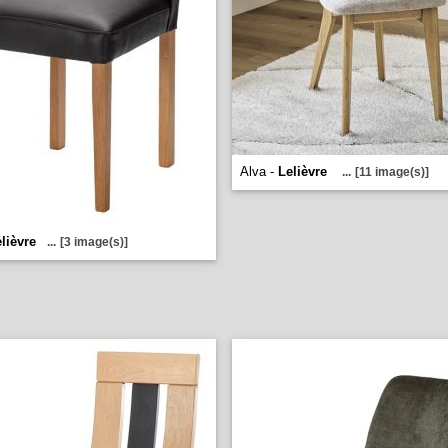
Alva -
Lelièvre
...
[11 image(s)]
lièvre
...
[3 image(s)]