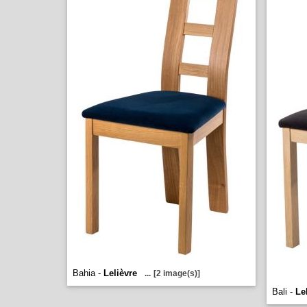
Bahia -
Lelièvre
...
[2 image(s)]
Bali -
Le