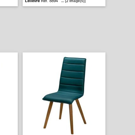
Lelièvre
Réf. 8894
...
[2 image(s)]