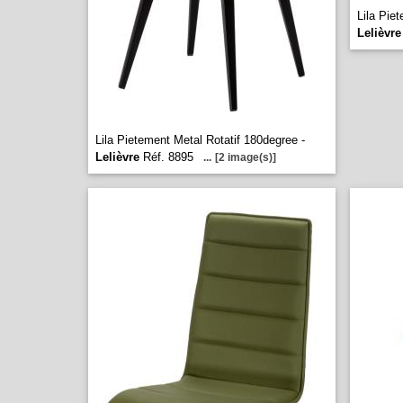
Lila Pie
Lelièvre
Lila Pietement Metal Rotatif 180degree -
Lelièvre
Réf. 8895
...
[2 image(s)]