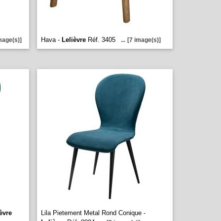
Hava -
Lelièvre
Réf. 3405
mage(s)]
...
[7 image(s)]
èvre
Lila Pietement Metal Rond Conique -