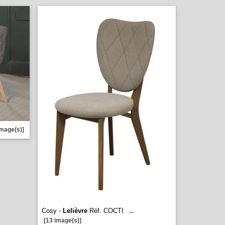
image(s)]
Cosy -
Lelièvre
Réf. COCTI
...
[13 image(s)]