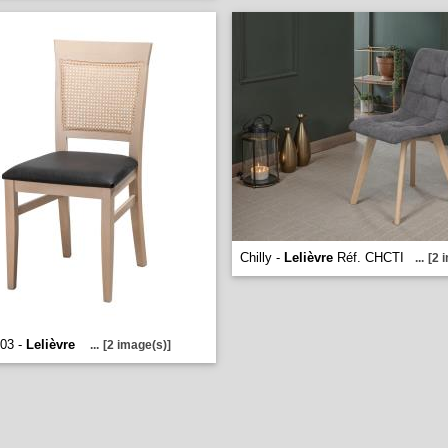
Chilly -
Lelièvre
Réf. CHCTI
...
[2 
503 -
Lelièvre
...
[2 image(s)]