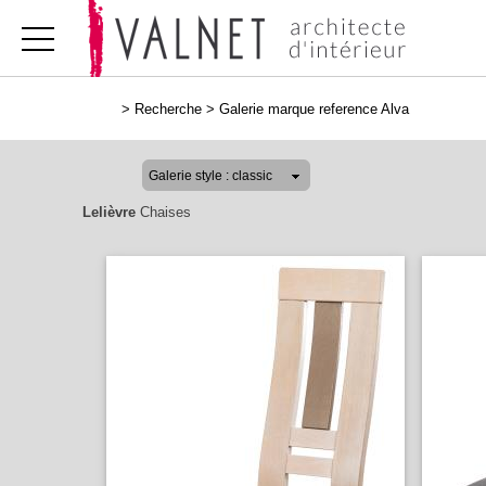
>
Recherche
>
Galerie marque reference Alva
Lelièvre
Chaises