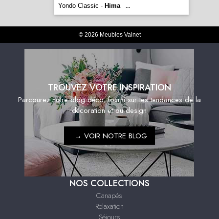
Yondo Classic -
Hima
...
© 2026 Meubles Valnet
TROUVEZ VOTRE INSPIRATION
Parcourez notre blog déco, fourni sur les tendances de la
décoration et du design
→
VOIR NOTRE BLOG
NOS COLLECTIONS
Canapés
Relaxation
Séjours