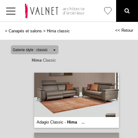
<< Retour
>
Canapés et salons
>
Hima classic
Hima
Classic
Adagio Classic -
Hima
...