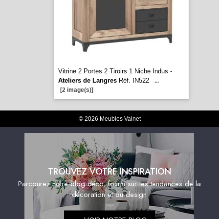
Vitrine 2 Portes 2 Tiroirs 1 Niche Indus -
Ateliers de Langres
Réf. IN522
...
[2 image(s)]
© 2026 Meubles Valnet
TROUVEZ VOTRE INSPIRATION
Parcourez notre blog déco, fourni sur les tendances de la
décoration et du design