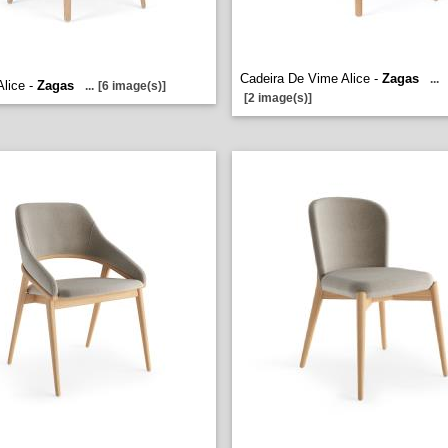
Cadeira De Vime Alice -
Zagas
...
Alice -
Zagas
...
[6 image(s)]
[2 image(s)]