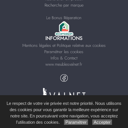
Recherche par marque
Le Bonus Réparation
INFORMATIONS
Mentions légales et Politique relative aux cookies
Paramétrer les cookies
Infos & Contact
www.meublesvalnet.fr
Le respect de votre vie privée est notre priorité. Nous utilisons
des cookies pour vous garantir la meilleure expérience sur
notre site. En poursuivant votre navigation, vous acceptez
Site réalisé avec le
Système de Gestion de Contenu (SGC)
imagenia
, créé et
l’utilisation des cookies.
Paramétrer
Accepter
développé en France par
mémoire d'images
.