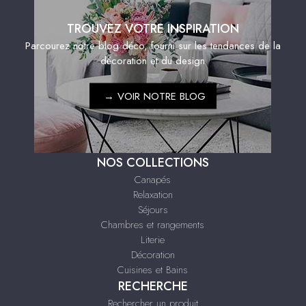
TROUVEZ VOTRE INSPIRATION
Parcourez notre blog déco, fourni sur les tendances de la
décoration et du design
→
VOIR NOTRE BLOG
NOS COLLECTIONS
Canapés
Relaxation
Séjours
Chambres et rangements
Literie
Décoration
Cuisines et Bains
RECHERCHE
Rechercher un produit